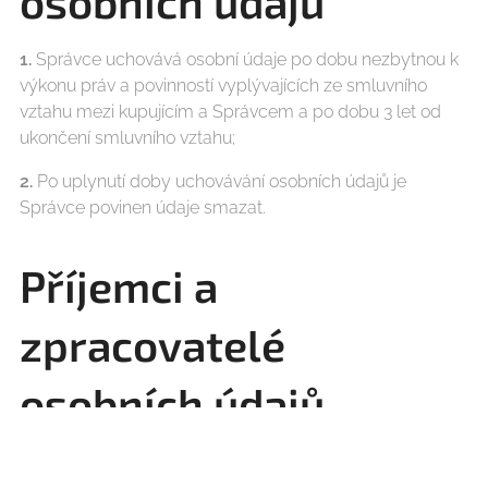
osobních údajů
1.
Správce uchovává osobní údaje po dobu nezbytnou k
výkonu práv a povinností vyplývajících ze smluvního
vztahu mezi kupujícím a Správcem a po dobu 3 let od
ukončení smluvního vztahu;
2.
Po uplynutí doby uchovávání osobních údajů je
Správce povinen údaje smazat.
Příjemci a
zpracovatelé
osobních údajů
Třetí stranou, která přijímá osobní údaje kupujícího, jsou
subdodavatelé Správce. Služby těchto subdodavatelů