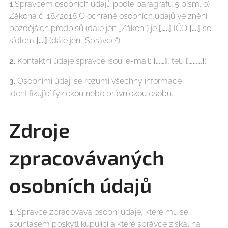
1.
Správcem osobních údajů podle paragrafu 5 písm. o)
Zákona č. 18/2018 O ochraně osobních údajů ve znění
pozdějších předpisů (dále jen „Zákon“) je
[…..]
IČO
[….]
se
sídlem
[….]
(dále jen „Správce“);
2.
Kontaktní údaje správce jsou: e-mail:
[……]
, tel.:
[………]
;
3.
Osobními údaji se rozumí všechny informace
identifikující fyzickou nebo právnickou osobu.
Zdroje
zpracovávaných
osobních údajů
1.
Správce zpracovává osobní údaje, které mu se
souhlasem poskytl kupující a které správce získal na