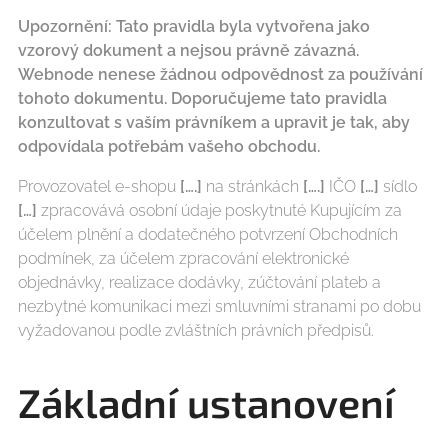
Upozornění: Tato pravidla byla vytvořena jako
vzorový dokument a nejsou právně závazná.
Webnode nenese žádnou odpovědnost za používání
tohoto dokumentu. Doporučujeme tato pravidla
konzultovat s vaším právníkem a upravit je tak, aby
odpovídala potřebám vašeho obchodu.
Provozovatel e-shopu
[….]
na stránkách
[….]
IČO
[…]
sídlo
[…]
zpracovává osobní údaje poskytnuté Kupujícím za
účelem plnění a dodatečného potvrzení Obchodních
podmínek, za účelem zpracování elektronické
objednávky, realizace dodávky, zúčtování plateb a
nezbytné komunikaci mezi smluvními stranami po dobu
vyžadovanou podle zvláštních právních předpisů.
Základní ustanovení