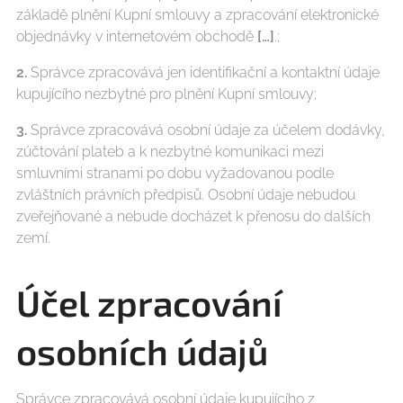
základě plnění Kupní smlouvy a zpracování elektronické
objednávky v internetovém obchodě
[…]
.;
2.
Správce zpracovává jen identifikační a kontaktní údaje
kupujícího nezbytné pro plnění Kupní smlouvy;
3.
Správce zpracovává osobní údaje za účelem dodávky,
zúčtování plateb a k nezbytné komunikaci mezi
smluvními stranami po dobu vyžadovanou podle
zvláštních právních předpisů. Osobní údaje nebudou
zveřejňované a nebude docházet k přenosu do dalších
zemí.
Účel zpracování
osobních údajů
Správce zpracovává osobní údaje kupujícího z