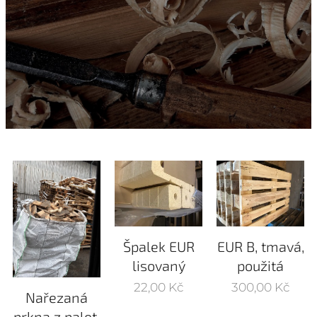
Špalek EUR
EUR B, tmavá,
lisovaný
použitá
22,00
Kč
300,00
Kč
Nařezaná
prkna z palet,