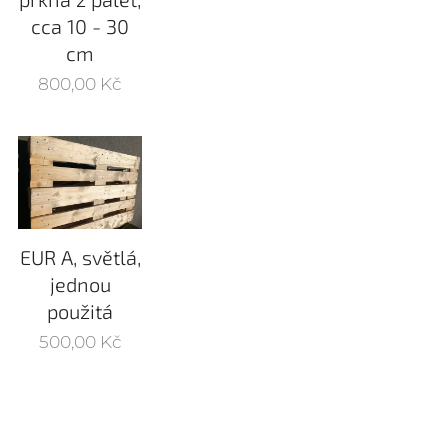
cca 10 - 30
cm
800,00
Kč
EUR A, světlá,
jednou
použitá
500,00
Kč
MIT GLOBAL sro